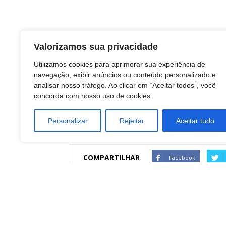
Valorizamos sua privacidade
Utilizamos cookies para aprimorar sua experiência de
navegação, exibir anúncios ou conteúdo personalizado e
analisar nosso tráfego. Ao clicar em “Aceitar todos”, você
concorda com nosso uso de cookies.
Personalizar
Rejeitar
Aceitar tudo
COMPARTILHAR
Facebook
Artigo anterior
Polícia Ambiental apreende mais de 50 kg de
peixes impróprios para consumo em Anhembi