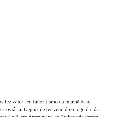
s fez valer seu favoritismo na manhã deste
erroviária. Depois de ter vencido o jogo da ida
por 1 a 0, em Araraquara, as Brabas não deram