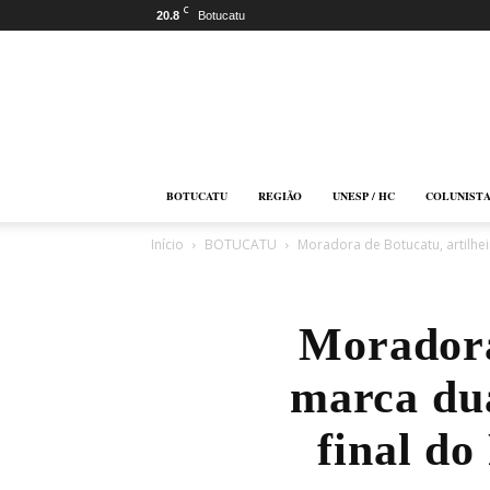
C
20.8
Botucatu
Botucatu
Online
BOTUCATU
REGIÃO
UNESP / HC
COLUNIST
Início
BOTUCATU
Moradora de Botucatu, artilhei
Moradora
marca dua
final do