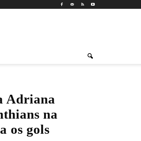
a Adriana
nthians na
a os gols