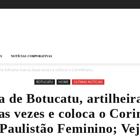
AS
NOTÍCIAS CORPORATIVAS
ra Adriana marca duas vezes e coloca o Corinthians...
BOTUCATU
HOME
ÚLTIMAS NOTÍCIAS
 de Botucatu, artilheir
s vezes e coloca o Cori
 Paulistão Feminino; Vej