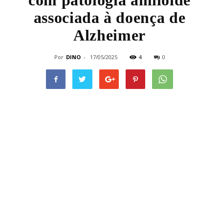
com patologia amiloide
associada à doença de
Alzheimer
Por
DINO
-
17/05/2025
4
0