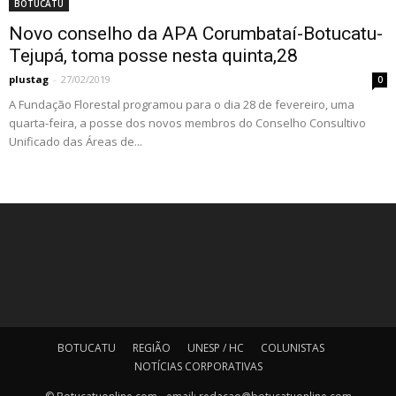
BOTUCATU
Novo conselho da APA Corumbataí-Botucatu-
Tejupá, toma posse nesta quinta,28
plustag
-
27/02/2019
0
A Fundação Florestal programou para o dia 28 de fevereiro, uma
quarta-feira, a posse dos novos membros do Conselho Consultivo
Unificado das Áreas de...
BOTUCATU
REGIÃO
UNESP / HC
COLUNISTAS
NOTÍCIAS CORPORATIVAS