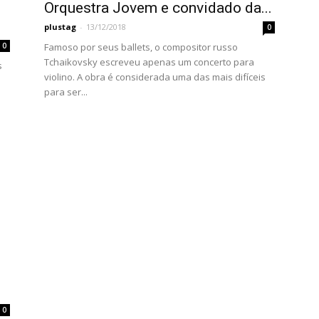
Orquestra Jovem e convidado da...
plustag
-
13/12/2018
0
0
Famoso por seus ballets, o compositor russo
Tchaikovsky escreveu apenas um concerto para
s
violino. A obra é considerada uma das mais difíceis
para ser...
0