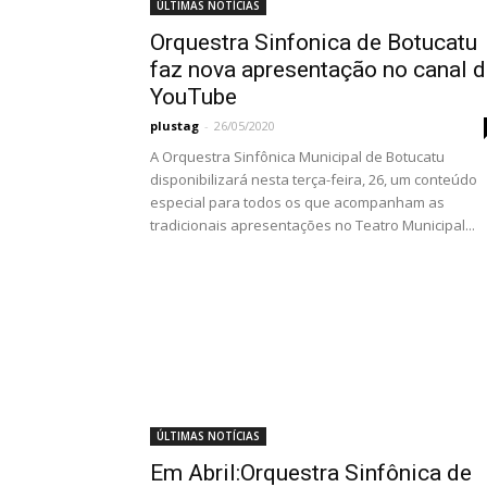
ÚLTIMAS NOTÍCIAS
Orquestra Sinfonica de Botucatu
faz nova apresentação no canal 
YouTube
plustag
-
26/05/2020
A Orquestra Sinfônica Municipal de Botucatu
disponibilizará nesta terça-feira, 26, um conteúdo
especial para todos os que acompanham as
tradicionais apresentações no Teatro Municipal...
ÚLTIMAS NOTÍCIAS
Em Abril:Orquestra Sinfônica de