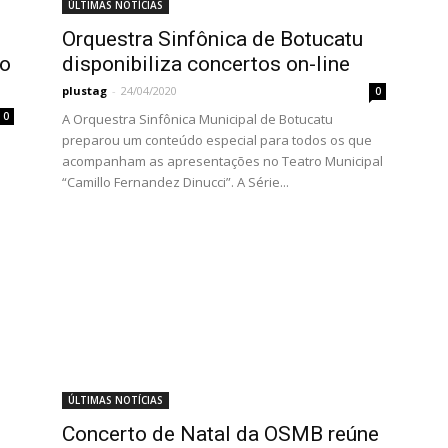
ÚLTIMAS NOTÍCIAS
Orquestra Sinfônica de Botucatu
do
disponibiliza concertos on-line
plustag
-
24/04/2020
0
0
A Orquestra Sinfônica Municipal de Botucatu
preparou um conteúdo especial para todos os que
acompanham as apresentações no Teatro Municipal
“Camillo Fernandez Dinucci”. A Série...
ÚLTIMAS NOTÍCIAS
Concerto de Natal da OSMB reúne