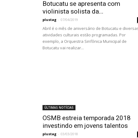
Botucatu se apresenta com
violinista solista da...
plustag
-
07/04/2019
Abril é o mês de aniversário de Botucatu e diversa
atividades culturais estão programadas. Por
exemplo, a Orquestra Sinfônica Municipal de
Botucatu vai realizar...
ÚLTIMAS NOTÍCIAS
OSMB estreia temporada 2018
investindo em jovens talentos
plustag
-
03/03/2018