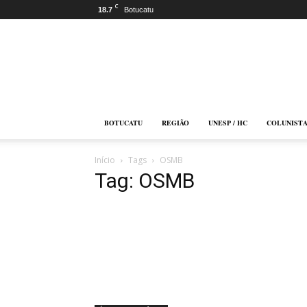
C
18.7
Botucatu
Botucatu
Online
BOTUCATU
REGIÃO
UNESP / HC
COLUNIST
Início
Tags
OSMB
Tag: OSMB