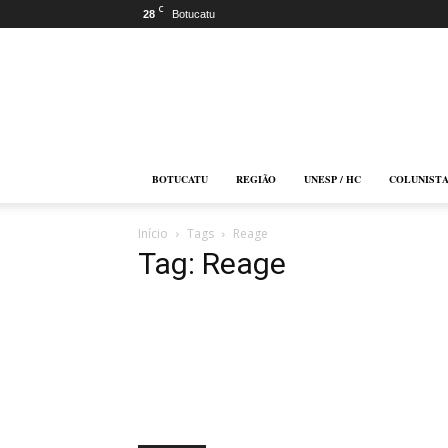
C
28
Botucatu
Botucatu
Online
BOTUCATU
REGIÃO
UNESP / HC
COLUNIST
Início
Tags
Reage
Tag: Reage