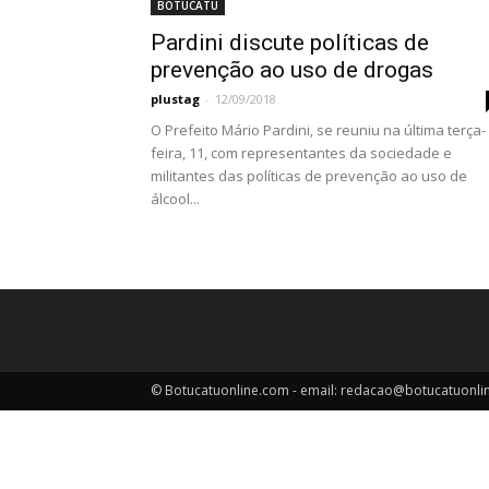
BOTUCATU
Pardini discute políticas de
prevenção ao uso de drogas
plustag
-
12/09/2018
O Prefeito Mário Pardini, se reuniu na última terça-
feira, 11, com representantes da sociedade e
militantes das políticas de prevenção ao uso de
álcool...
© Botucatuonline.com - email: redacao@botucatuonli