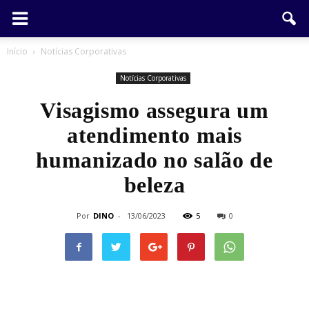
Início
Notícias Corporativas
Notícias Corporativas
Visagismo assegura um
atendimento mais
humanizado no salão de
beleza
Por
DINO
-
13/06/2023
5
0