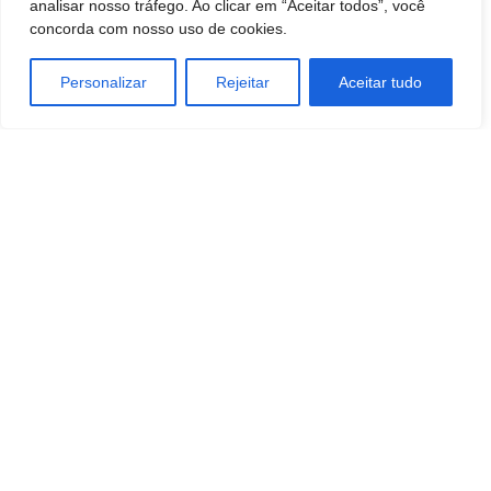
analisar nosso tráfego. Ao clicar em “Aceitar todos”, você
concorda com nosso uso de cookies.
Personalizar
Rejeitar
Aceitar tudo
TAGS
Economia
Empreendedorismo
ESTILO DE VIDA
SAÚDE E BEM-ESTAR
SOCIEDADE
Artigo anterior
Próximo artigo