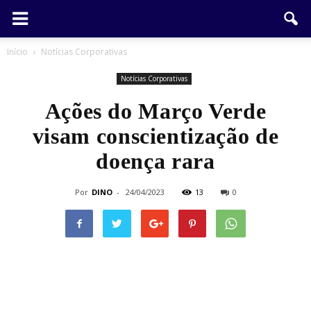
Início
Notícias Corporativas
Notícias Corporativas
Ações do Março Verde
visam conscientização de
doença rara
Por
DINO
-
24/04/2023
13
0