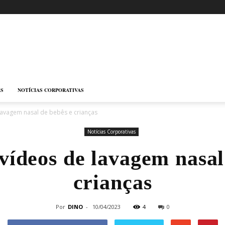
AS
NOTÍCIAS CORPORATIVAS
lavagem nasal de bebês e crianças
Notícias Corporativas
vídeos de lavagem nasal
crianças
Por
DINO
-
10/04/2023
4
0