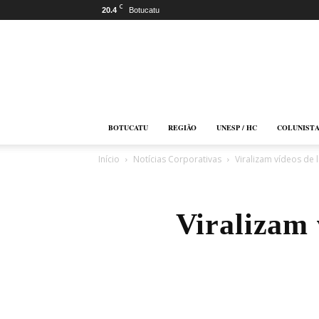
C
20.4
Botucatu
Botucatu
Online
BOTUCATU
REGIÃO
UNESP / HC
COLUNIST
Início
Notícias Corporativas
Viralizam vídeos de 
Viralizam 