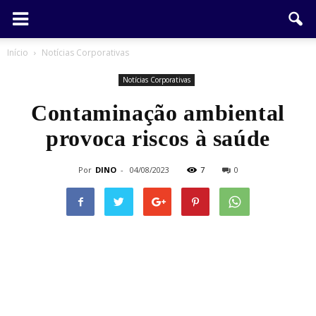
Início
Notícias Corporativas
Notícias Corporativas
Contaminação ambiental
provoca riscos à saúde
Por
DINO
-
04/08/2023
7
0