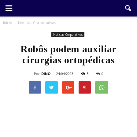
Início
Notícias Corporativas
Notícias Corporativas
Robôs podem auxiliar
cirurgias ortopédicas
Por
DINO
-
24/04/2023
3
0