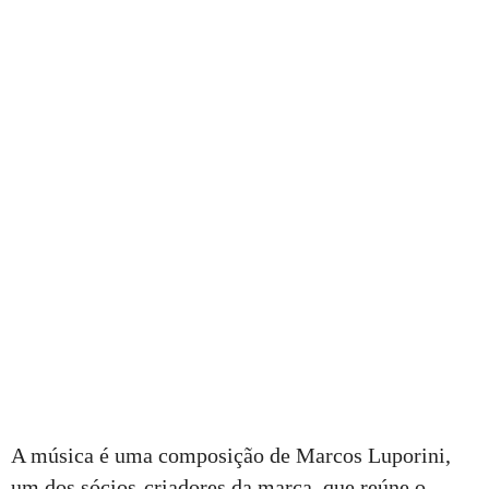
A música é uma composição de Marcos Luporini,
um dos sócios-criadores da marca, que reúne o