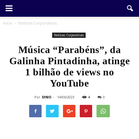
Início
Notícias Corporativas
Notícias Corporativas
Música “Parabéns”, da
Galinha Pintadinha, atinge
1 bilhão de views no
YouTube
Por
DINO
-
14/06/2023
4
0