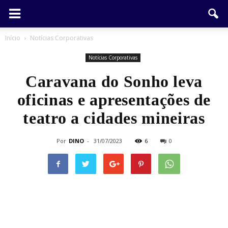
Início
Notícias Corporativas
Notícias Corporativas
Caravana do Sonho leva
oficinas e apresentações de
teatro a cidades mineiras
Por
DINO
-
31/07/2023
6
0