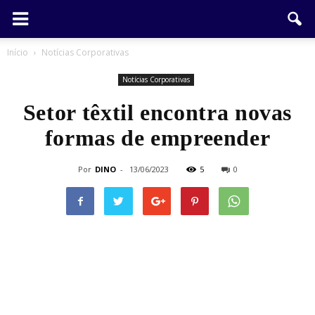
Início
Notícias Corporativas
Notícias Corporativas
Setor têxtil encontra novas
formas de empreender
Por
DINO
-
13/06/2023
5
0