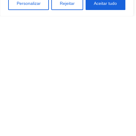
Personalizar
Rejeitar
Aceitar tudo
TAGS
Economia
Empreendedorismo
ESTILO DE VIDA
MARKETING
TURISMO E VIAGEM
Artigo anterior
Próximo artigo
Instalação de novo sistema de
Backlight nomeia Benjamin
medição avança em Manaus,
Desbois como diretor de
AM
operações