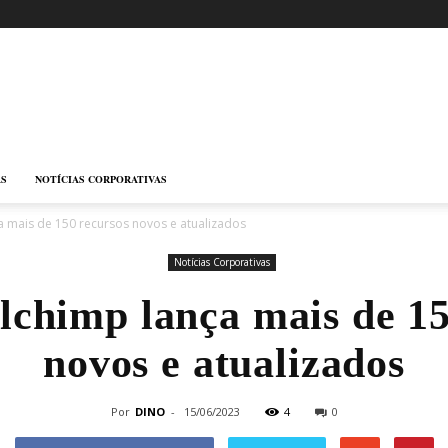
AS
NOTÍCIAS CORPORATIVAS
ça mais de 150 recursos novos e atualizados
Notícias Corporativas
ilchimp lança mais de 15
novos e atualizados
Por
DINO
-
15/06/2023
4
0