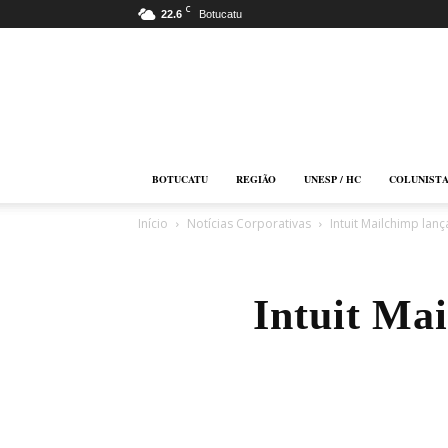
C
22.6
Botucatu
Botucatu
Online
BOTUCATU
REGIÃO
UNESP / HC
COLUNIST
Início
Notícias Corporativas
Intuit Mailchimp lan
Intuit Ma