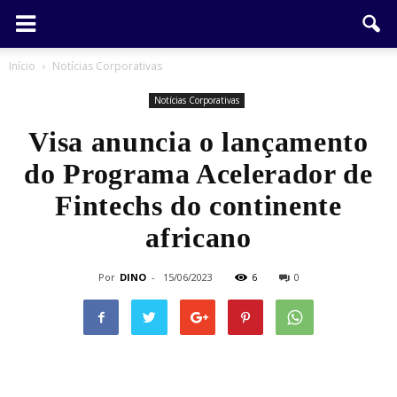
Início
Notícias Corporativas
Notícias Corporativas
Visa anuncia o lançamento
do Programa Acelerador de
Fintechs do continente
africano
Por
DINO
-
15/06/2023
6
0