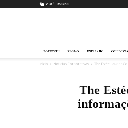
C
26.8
Botucatu
Botucatu
Online
BOTUCATU
REGIÃO
UNESP / HC
COLUNIST
Início
Notícias Corporativas
The Estée Lauder Co
The Esté
informaçõ