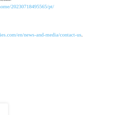
/home/20230718495565/pt/
es.com/en/news-and-media/contact-us
.