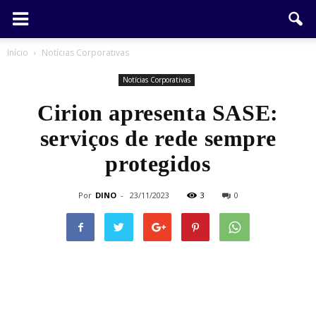
Início
Notícias Corporativas
Notícias Corporativas
Cirion apresenta SASE:
serviços de rede sempre
protegidos
Por
DINO
-
23/11/2023
3
0