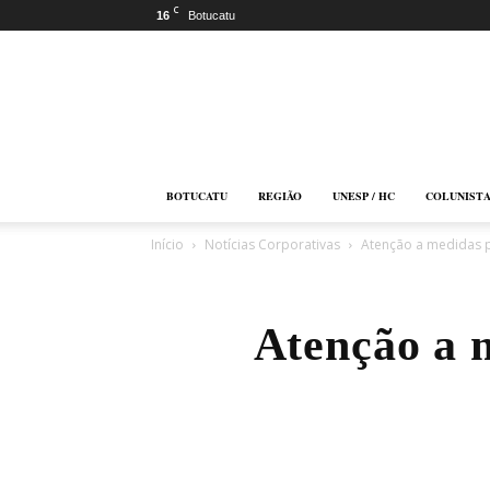
C
16
Botucatu
Botucatu
Online
BOTUCATU
REGIÃO
UNESP / HC
COLUNIST
Início
Notícias Corporativas
Atenção a medidas 
Atenção a 