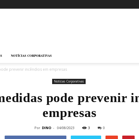
AS
NOTÍCIAS CORPORATIVAS
pode prevenir incêndios em empresas
Notícias Corporativas
medidas pode prevenir i
empresas
Por
DINO
-
04/08/2023
3
0