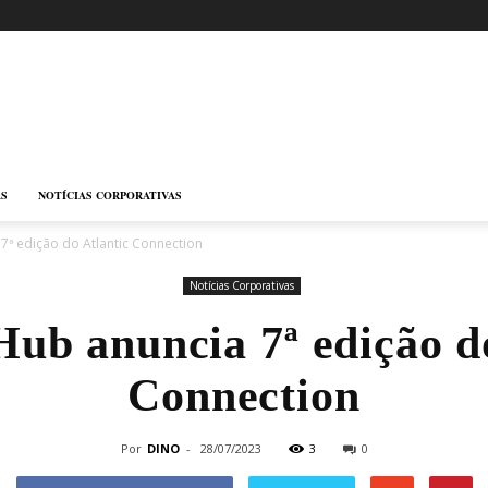
AS
NOTÍCIAS CORPORATIVAS
 7ª edição do Atlantic Connection
Notícias Corporativas
Hub anuncia 7ª edição d
Connection
Por
DINO
-
28/07/2023
3
0