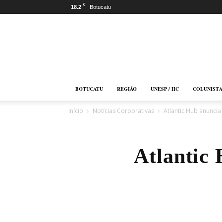
C
18.2
Botucatu
Botucatu
Online
BOTUCATU
REGIÃO
UNESP / HC
COLUNIST
Início
Notícias Corporativas
Atlantic Hub anuncia
Atlantic 