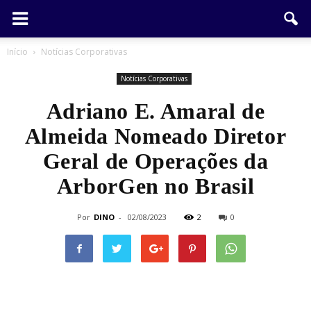
Início
Notícias Corporativas
Notícias Corporativas
Adriano E. Amaral de
Almeida Nomeado Diretor
Geral de Operações da
ArborGen no Brasil
Por
DINO
-
02/08/2023
2
0