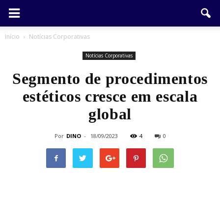
Início
Notícias Corporativas
Notícias Corporativas
Segmento de procedimentos
estéticos cresce em escala
global
Por
DINO
-
18/09/2023
4
0