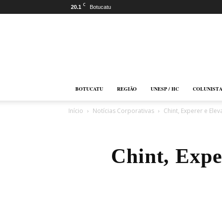
C
20.1
Botucatu
Botucatu
Online
BOTUCATU
REGIÃO
UNESP / HC
COLUNIST
Início
Notícias Corporativas
Chint, Experer e Elev
Chint, Expe