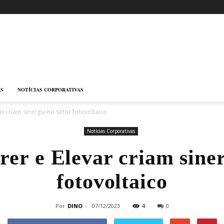
AS
NOTÍCIAS CORPORATIVAS
ar criam sinergia no setor fotovoltaico
Notícias Corporativas
rer e Elevar criam siner
fotovoltaico
Por
DINO
-
07/12/2023
4
0