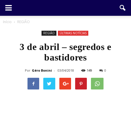
Início
REGIÃO
REGIÃO
ÚLTIMAS NOTÍCIAS
3 de abril – segredos e
bastidores
Por
Géro Bonini
-
03/04/2018
149
0