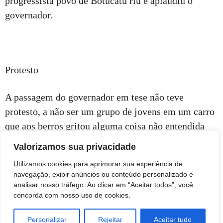
progressista povo de Botucatu riu e aplaudiu o
governador.
Protesto
A passagem do governador em tese não teve
protesto, a não ser um grupo de jovens em um carro
que aos berros gritou alguma coisa não entendida
nem pelos próximos, em frente à Pinacoteca. Soube-
Valorizamos sua privacidade
se mais tarde que era um grupo de estudantes da
Utilizamos cookies para aprimorar sua experiência de
Unesp e estavam bêbados.
navegação, exibir anúncios ou conteúdo personalizado e
analisar nosso tráfego. Ao clicar em “Aceitar todos”, você
concorda com nosso uso de cookies.
Personalizar
Rejeitar
Aceitar tudo