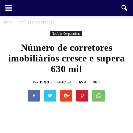
Início
Notícias Corporativas
Notícias Corporativas
Número de corretores
imobiliários cresce e supera
630 mil
Por
DINO
-
03/04/2024
4
0