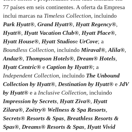
77 países em seis continentes. A oferta da Empresa
inclui marcas na
Timeless Collection
, incluindo
Park Hyatt
®
,
Grand Hyatt
®
,
Hyatt Regency
®
,
Hyatt
®
,
Hyatt Vacation Club
®
,
Hyatt Place
®
,
Hyatt House
®
,
Hyatt Studios
e
UrCove
; a
Boundless Collection
, incluindo
Miraval
®
,
Alila
®
,
Andaz
®
,
Thompson Hotels
®
,
Dream® Hotels
,
Hyatt Centric
®
e
Caption by Hyatt
®
; a
Independent Collection
, incluindo
The Unbound
Collection by Hyatt
®
,
Destination by Hyatt
®
e
JdV
by Hyatt
®
e a
Inclusive Collection
, incluindo
Impression by Secrets
,
Hyatt Ziva
®
,
Hyatt
Zilara
®
,
Zoëtry® Wellness & Spa Resorts
,
Secrets® Resorts & Spas
,
Breathless Resorts &
Spas
®
,
Dreams® Resorts & Spas
,
Hyatt Vivid