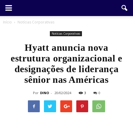
Início
Notícias Corporativas
Notícias Corporativas
Hyatt anuncia nova
estrutura organizacional e
designações de liderança
sênior nas Américas
Por
DINO
-
20/02/2024
3
0