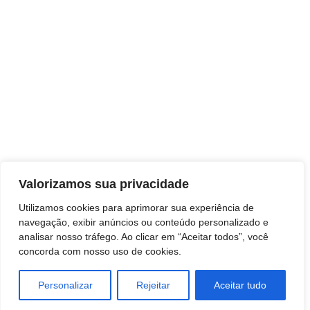
Valorizamos sua privacidade
Utilizamos cookies para aprimorar sua experiência de
TAGS
navegação, exibir anúncios ou conteúdo personalizado e
AUTOMÓVEIS - VEÍCULOS
analisar nosso tráfego. Ao clicar em “Aceitar todos”, você
concorda com nosso uso de cookies.
Meio Ambiente
MULTIMÍDIA
Personalizar
Rejeitar
Aceitar tudo
negocios