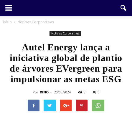
Início
Notícias Corporativas
Notícias Corporativas
Autel Energy lança a
iniciativa global de plantio
de árvores EVergreen para
impulsionar as metas ESG
Por
DINO
-
20/03/2024
3
0