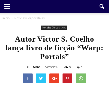
Início
Notícias Corporativas
Notícias Corporativas
Autor Victor S. Coelho
lança livro de ficção “Warp:
Portals”
Por
DINO
-
06/05/2024
5
0