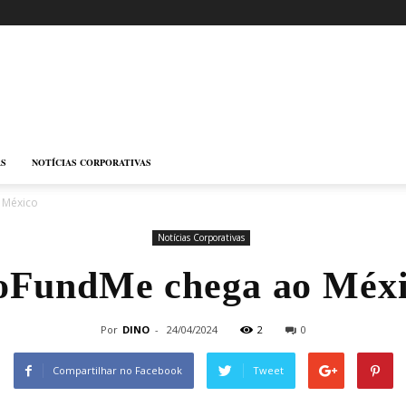
AS
NOTÍCIAS CORPORATIVAS
 México
Notícias Corporativas
FundMe chega ao Méx
Por
DINO
-
24/04/2024
2
0
Compartilhar no Facebook
Tweet