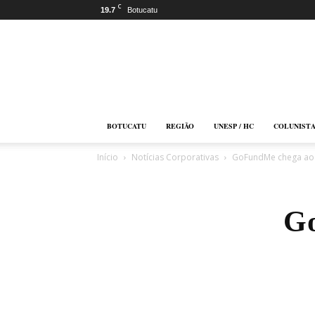
C
19.7
Botucatu
Botucatu
Online
BOTUCATU
REGIÃO
UNESP / HC
COLUNIST
Início
Notícias Corporativas
GoFundMe chega ao
Go