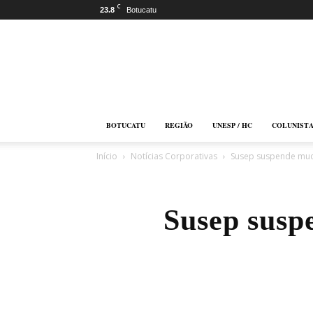
C
23.8
Botucatu
Botucatu
Online
BOTUCATU
REGIÃO
UNESP / HC
COLUNIST
Início
Notícias Corporativas
Susep suspende mud
Susep susp