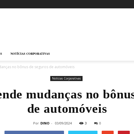
AS
NOTÍCIAS CORPORATIVAS
anças no bônus de seguros de automóveis
Notícias Corporativas
ende mudanças no bônus
de automóveis
Por
DINO
-
03/09/2024
3
0