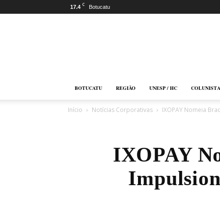
C
17.4
Botucatu
Botucatu
Online
BOTUCATU
REGIÃO
UNESP / HC
COLUNIST
Início
Notícias Corporativas
IXOPAY Nomeia Brady
IXOPAY No
Impulsion