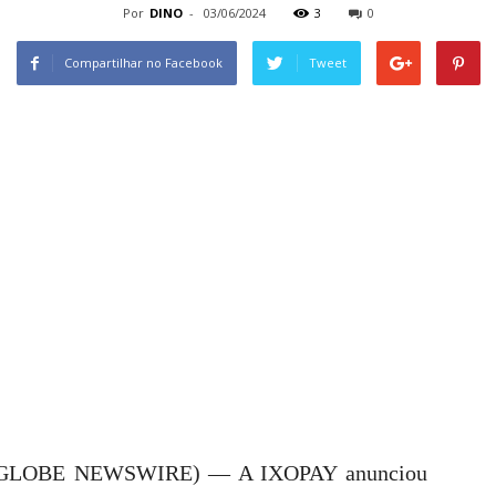
Por
DINO
-
03/06/2024
3
0
Compartilhar no Facebook
Tweet
4 (GLOBE NEWSWIRE) — A IXOPAY anunciou