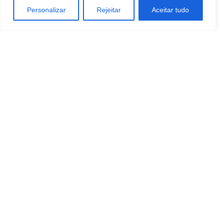
Personalizar
Rejeitar
Aceitar tudo
TAGS
Economia
Empreendedorismo
Industrias
negocios
Tecnologia
Artigo anterior
Próximo artigo
Consumidores valorizam bares
Além da estética, cirurgia
e restaurantes sustentáveis
plástica pode oferecer bem-
estar