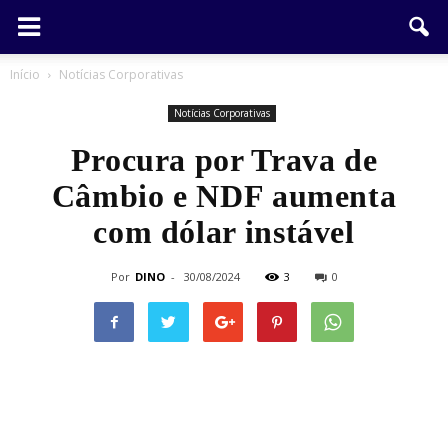
Início
Notícias Corporativas
Notícias Corporativas
Procura por Trava de
Câmbio e NDF aumenta
com dólar instável
Por
DINO
-
30/08/2024
3
0