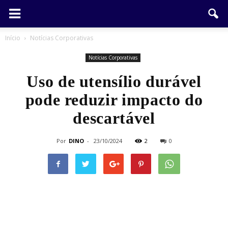
Início
Notícias Corporativas
Notícias Corporativas
Uso de utensílio durável
pode reduzir impacto do
descartável
Por
DINO
-
23/10/2024
2
0