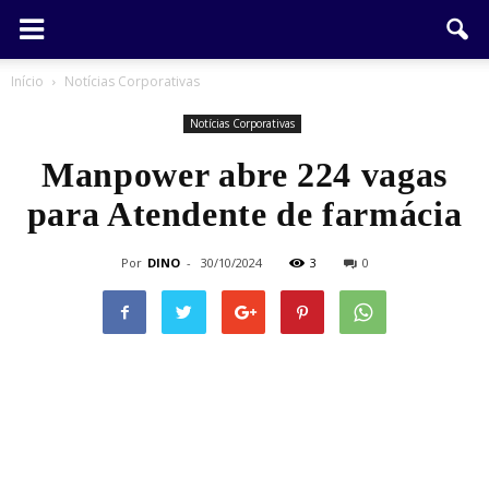
Início
Notícias Corporativas
Notícias Corporativas
Manpower abre 224 vagas
para Atendente de farmácia
Por
DINO
-
30/10/2024
3
0