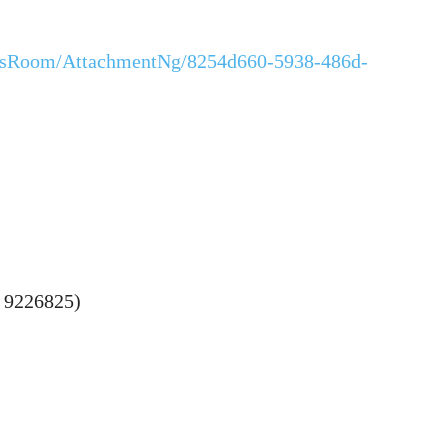
wsRoom/AttachmentNg/8254d660-5938-486d-
 9226825)