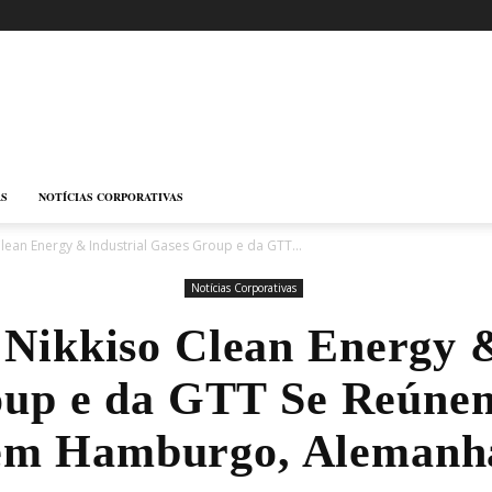
AS
NOTÍCIAS CORPORATIVAS
lean Energy & Industrial Gases Group e da GTT...
Notícias Corporativas
 Nikkiso Clean Energy &
oup e da GTT Se Reún
em Hamburgo, Alemanh