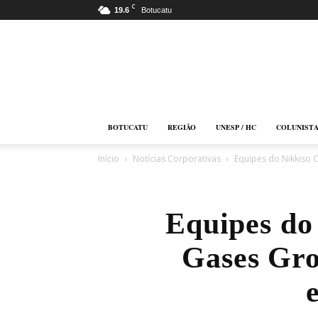
C
19.6
Botucatu
Botucatu
Online
BOTUCATU
REGIÃO
UNESP / HC
COLUNIST
Início
Notícias Corporativas
Equipes do Nikkiso C
Equipes do
Gases Gr