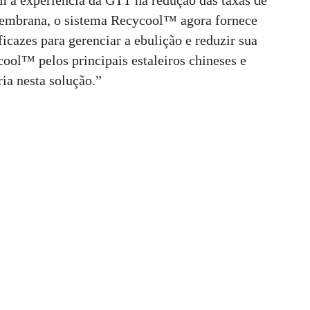
m a experiência da GTT na redução das taxas de
membrana, o sistema Recycool™ agora fornece
cazes para gerenciar a ebulição e reduzir sua
ool™ pelos principais estaleiros chineses e
ria nesta solução.”