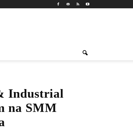
 Industrial
em na SMM
a