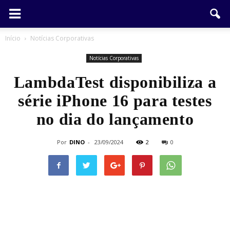
Início
Notícias Corporativas
Notícias Corporativas
LambdaTest disponibiliza a
série iPhone 16 para testes
no dia do lançamento
Por
DINO
-
23/09/2024
2
0