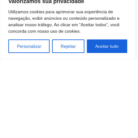
Valorizamos sua privacidade
Utilizamos cookies para aprimorar sua experiência de
navegação, exibir anúncios ou conteúdo personalizado e
analisar nosso tráfego. Ao clicar em “Aceitar todos”, você
concorda com nosso uso de cookies.
Personalizar
Rejeitar
Aceitar tudo
TAGS
HARDWARE / PERIFÉRICOS
internet
negocios
SOFTWARE
Tecnologia
TELECOMUNICAÇÕES