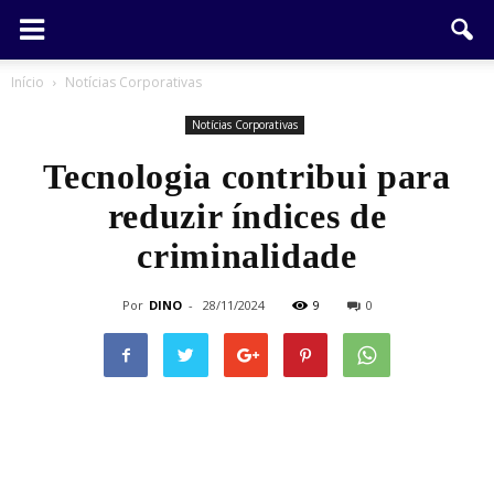
Início
Notícias Corporativas
Notícias Corporativas
Tecnologia contribui para
reduzir índices de
criminalidade
Por
DINO
-
28/11/2024
9
0