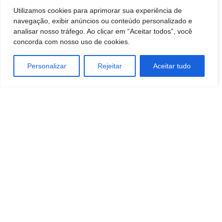
Utilizamos cookies para aprimorar sua experiência de
navegação, exibir anúncios ou conteúdo personalizado e
analisar nosso tráfego. Ao clicar em “Aceitar todos”, você
concorda com nosso uso de cookies.
Personalizar
Rejeitar
Aceitar tudo
TAGS
Economia
Empreendedorismo
ESTILO DE VIDA
MODA
SAÚDE E BEM-ESTAR