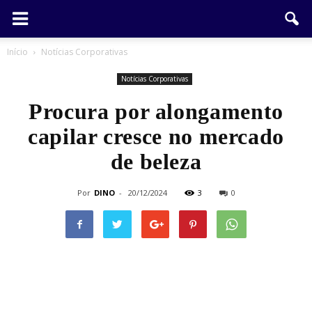
Início
Notícias Corporativas
Notícias Corporativas
Procura por alongamento
capilar cresce no mercado
de beleza
Por
DINO
-
20/12/2024
3
0