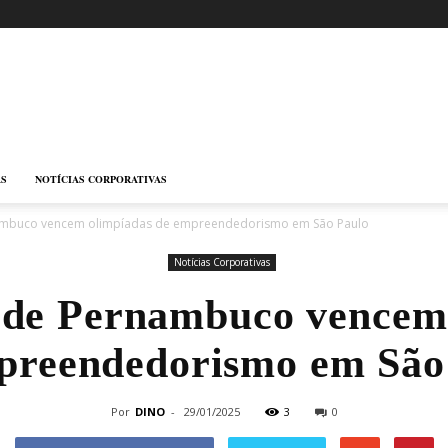
AS
NOTÍCIAS CORPORATIVAS
ambuco vencem olimpíadas de empreendedorismo em São Paulo
Notícias Corporativas
 de Pernambuco vencem
preendedorismo em São
Por
DINO
-
29/01/2025
3
0