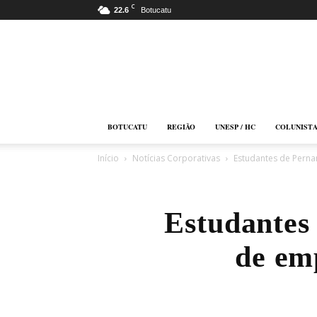
C
22.6
Botucatu
Botucatu
Online
BOTUCATU
REGIÃO
UNESP / HC
COLUNIST
Início
Notícias Corporativas
Estudantes de Pern
Estudantes
de em