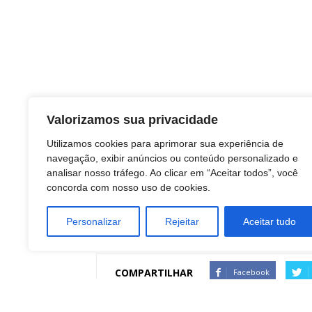
Valorizamos sua privacidade
Utilizamos cookies para aprimorar sua experiência de
TAGS
navegação, exibir anúncios ou conteúdo personalizado e
educação
analisar nosso tráfego. Ao clicar em “Aceitar todos”, você
concorda com nosso uso de cookies.
Empreendedorismo
negocios
Personalizar
Rejeitar
Aceitar tudo
STARTUPS
Tecnologia
COMPARTILHAR
Facebook