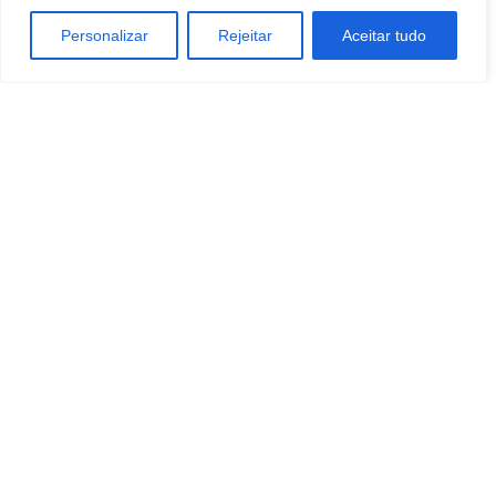
Personalizar
Rejeitar
Aceitar tudo
TAGS
agricultura
Economia
Industrias
mobilidade
negocios
Artigo anterior
Próximo artigo
Amil amplia parceria com a
Associação Brasileira de