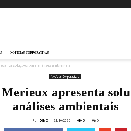
AS
NOTÍCIAS CORPORATIVAS
resenta soluções para análises ambientais
Notícias Corporativas
 Merieux apresenta solu
análises ambientais
Por
DINO
-
21/10/2025
3
0