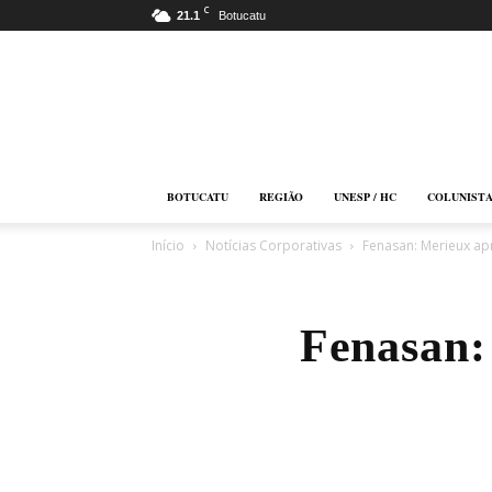
C
21.1
Botucatu
Botucatu
Online
BOTUCATU
REGIÃO
UNESP / HC
COLUNIST
Início
Notícias Corporativas
Fenasan: Merieux ap
Fenasan: