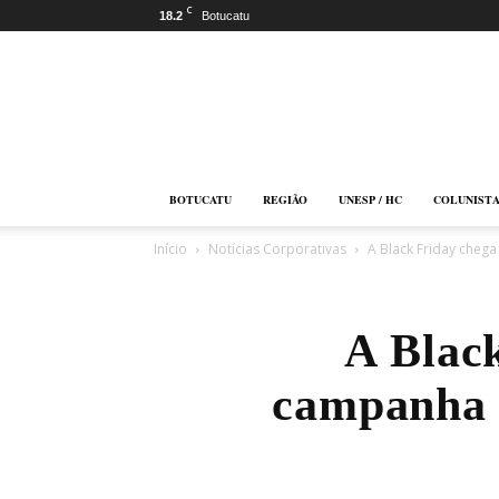
C
18.2
Botucatu
Botucatu
Online
BOTUCATU
REGIÃO
UNESP / HC
COLUNIST
Início
Notícias Corporativas
A Black Friday cheg
A Blac
campanha 