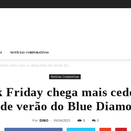
AS
NOTÍCIAS CORPORATIVAS
a mais cedo com a campanha de verão do...
Notícias Corporativas
k Friday chega mais ced
de verão do Blue Diamo
Por
DINO
-
09/04/2025
5
0