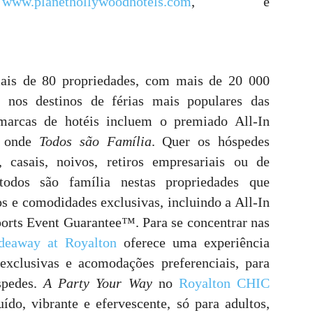
,
www.planethollywoodhotels.com
, e
is de 80 propriedades, com mais de 20 000
s nos destinos de férias mais populares das
 marcas de hotéis incluem o premiado All-In
, onde
Todos são Família
. Quer os hóspedes
 casais, noivos, retiros empresariais ou de
 todos são família nestas propriedades que
os e comodidades exclusivas, incluindo a All-In
rts Event Guarantee™. Para se concentrar nas
deaway at Royalton
oferece uma experiência
exclusivas e acomodações preferenciais, para
pedes.
A Party Your Way
no
Royalton CHIC
o, vibrante e efervescente, só para adultos,