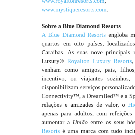
www.royaltonresorts.com
www.mystiqueresorts.com
.
Sobre a Blue Diamond Resorts
A Blue Diamond Resorts
engloba ma
quartos em oito países, localizado
Caraíbas. As suas nove principais
Luxury®
Royalton Luxury Resorts
venham como amigos, pais, filhos,
incentivo, ou viajantes sozinhos,
disponibilizam serviços personalizad
Connectivity™, a DreamBed™ e a Spo
relações e amizades de valor, o
Hi
apenas para adultos, com refeições 
aumentar a
União
entre os seus hós
Resorts
é uma marca com tudo incluíd