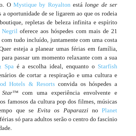
do. O
Mystique by Royalton
está
longe de ser
es a oportunidade de se ligarem ao que os rodeia
outique, repletas de beleza infinita e espírito
 Negril
oferece aos hóspedes com mais de 21
 com tudo incluído, juntamente com uma costa
Quer esteja a planear umas férias em família,
s para passar um momento relaxante com a sua
& Spa
é a escolha ideal, enquanto o
Starfish
nários de cortar a respiração e uma cultura e
ood Hotels & Resorts
convida os hóspedes a
A Star™
com uma experiência envolvente e
igos famosos da cultura pop dos filmes, músicas
 tempo que se
Evita os Paparazzi
no
Planet
 férias só para adultos serão o centro do fascínio
dade.