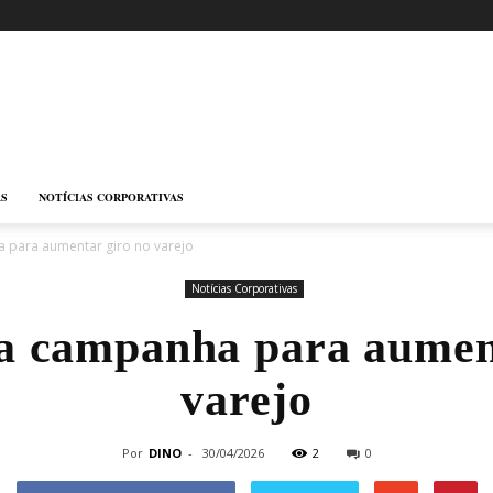
AS
NOTÍCIAS CORPORATIVAS
 para aumentar giro no varejo
Notícias Corporativas
 campanha para aument
varejo
Por
DINO
-
30/04/2026
2
0