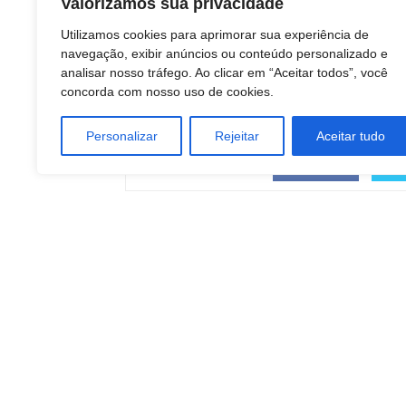
Valorizamos sua privacidade
TAGS
Utilizamos cookies para aprimorar sua experiência de
ATACADO E VAREJO
navegação, exibir anúncios ou conteúdo personalizado e
INDÚSTRIA DE DURÁVEIS
analisar nosso tráfego. Ao clicar em “Aceitar todos”, você
MARKETING
concorda com nosso uso de cookies.
MÍDIA
negocios
Personalizar
Rejeitar
Aceitar tudo
COMPARTILHAR
Facebook
Artigo anterior
Tráfico em residência: Polícia apreende drogas,
dinheiro e prende homem em Botucatu
DINO