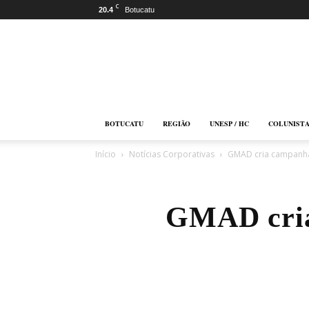
C
20.4
Botucatu
Botucatu
Online
BOTUCATU
REGIÃO
UNESP / HC
COLUNIST
Início
Notícias Corporativas
GMAD cria campanha
GMAD cria