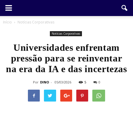
Início
Notícias Corporativas
Notícias Corporativas
Universidades enfrentam
pressão para se reinventar
na era da IA e das incertezas
Por
DINO
-
05/03/2026
5
0