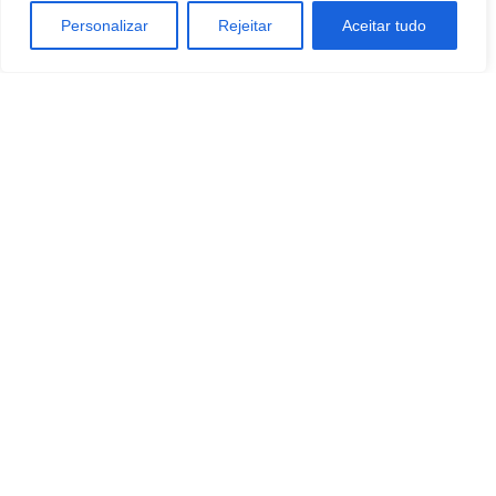
Personalizar
Rejeitar
Aceitar tudo
TAGS
AGROPECUÁRIA
ATACADO E VAREJO
INDÚSTRIA DE DURÁVEIS
MEDICINA VETERINÁRIA
SAÚDE E BEM-ESTAR
Artigo anterior
Próximo artigo
Alta do cortisol compromete
Como os hábitos podem