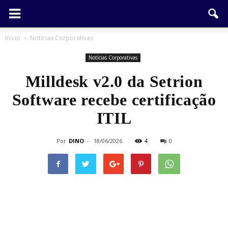
Início
Notícias Corporativas
Notícias Corporativas
Milldesk v2.0 da Setrion
Software recebe certificação
ITIL
Por
DINO
-
18/06/2026
4
0