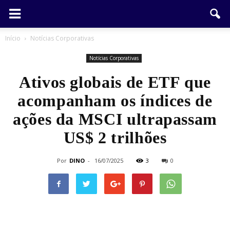
Início
Notícias Corporativas
Notícias Corporativas
Ativos globais de ETF que
acompanham os índices de
ações da MSCI ultrapassam
US$ 2 trilhões
Por
DINO
-
16/07/2025
3
0