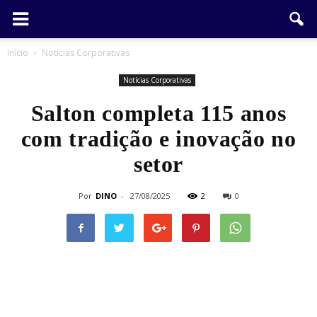
Início
Notícias Corporativas
Notícias Corporativas
Salton completa 115 anos
com tradição e inovação no
setor
Por
DINO
-
27/08/2025
2
0