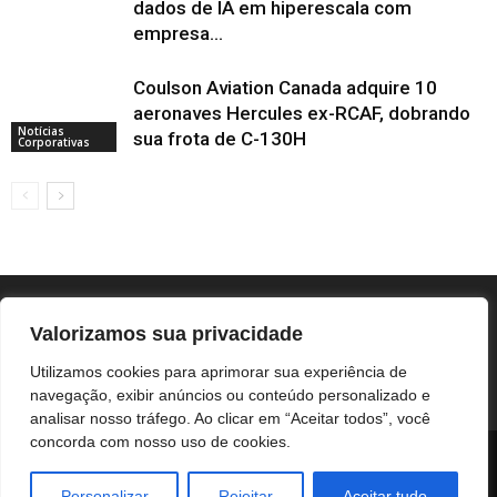
dados de IA em hiperescala com
empresa...
Coulson Aviation Canada adquire 10
aeronaves Hercules ex-RCAF, dobrando
Notícias
sua frota de C-130H
Corporativas
Valorizamos sua privacidade
Utilizamos cookies para aprimorar sua experiência de
navegação, exibir anúncios ou conteúdo personalizado e
analisar nosso tráfego. Ao clicar em “Aceitar todos”, você
concorda com nosso uso de cookies.
BOTUCATU
REGIÃO
UNESP / HC
COLUNISTAS
NOTÍCIAS CORPORATIVAS
Personalizar
Rejeitar
Aceitar tudo