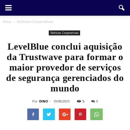
Início
Notícias Corporativas
Notícias Corporativas
LevelBlue conclui aquisição
da Trustwave para formar o
maior provedor de serviços
de segurança gerenciados do
mundo
Por
DINO
-
19/08/2025
5
0