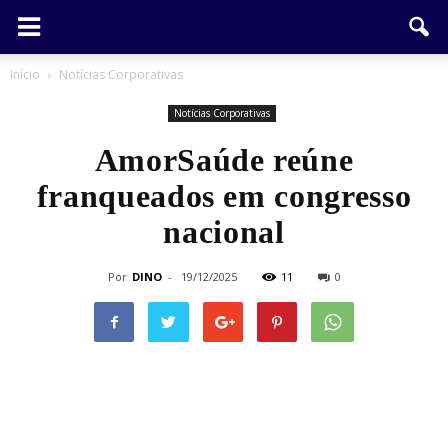
Início
Notícias Corporativas
Notícias Corporativas
AmorSaúde reúne
franqueados em congresso
nacional
Por
DINO
-
19/12/2025
11
0